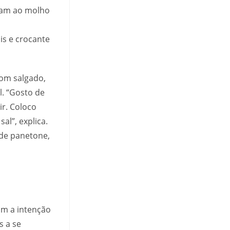
ntam ao molho
is e crocante
com salgado,
l. “Gosto de
ir. Coloco
al”, explica.
 de panetone,
om a intenção
s a se