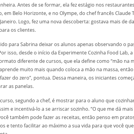
nheira. Antes de se formar, ela fez estágio nos restaurante
, em Belo Horizonte, e no Olympe, do chef francês Claude 
e Janeiro. Logo, fez uma nova descoberta: gostava mais de d
ara os clientes.
tido para Sabrina deixar os alunos apenas observando o pa
 Por isso, desde o início da Experimente Cozinha Food Lab, 
ormato diferente de cursos, que ela define como “mão na m
 aprende muito mais quando coloca a mão na massa, então 
 fazer do zero”, pontua. Dessa maneira, os iniciantes come
ar as panelas.
 curso, segundo a chef, é mostrar para o aluno que cozinha
sim e incentivá-lo a se arriscar sozinho. “O que me dá mais
ocê também pode fazer as receitas, então penso em prato
s e tento facilitar ao máximo a sua vida para que você que