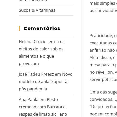
mais simples 
Sucos & Vitaminas
os convidados
Comentários
Praticidade, 
Helena Cruciol
em
Três
executadas c
efeitos do calor sob os
anfitrião não 
alimentos e o que
Além disso, e
provocam
mesa para o p
no réveillon,
José Tadeu Freesz
em
Novo
servir petisc
modelo de aula é aposta
pós pandemia
Uma das suge
convidados. Q
Ana Paula
em
Pesto
“Dê preferênc
cremoso com Burrata e
podem complem
raspas de limão siciliano