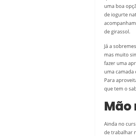
uma boa opção
de iogurte na
acompanhament
de girassol.
Já a sobremes
mas muito sim
fazer uma apr
uma camada de
Para aproveit
que tem o sab
Mão 
Ainda no curs
de trabalhar 