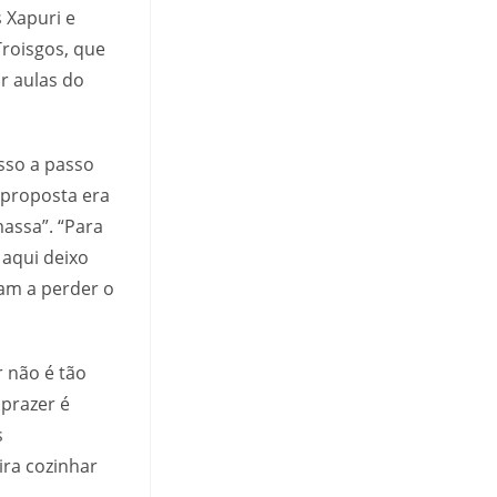
s Xapuri e
Troisgos, que
ar aulas do
sso a passo
a proposta era
assa”. “Para
aqui deixo
çam a perder o
r não é tão
 prazer é
s
ira cozinhar