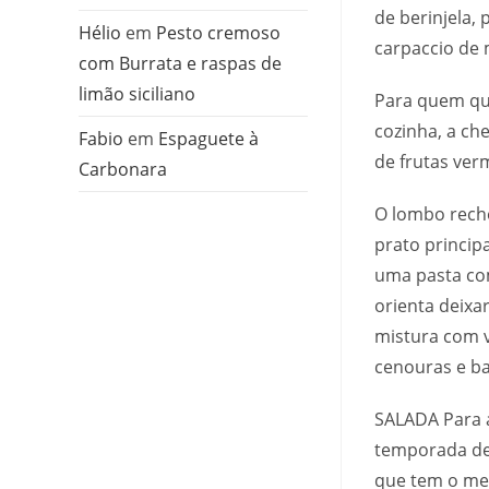
de berinjela,
Hélio
em
Pesto cremoso
carpaccio de
com Burrata e raspas de
limão siciliano
Para quem qu
cozinha, a ch
Fabio
em
Espaguete à
de frutas ver
Carbonara
O lombo rech
prato princip
uma pasta com
orienta deix
mistura com v
cenouras e ba
SALADA Para 
temporada de 
que tem o mes