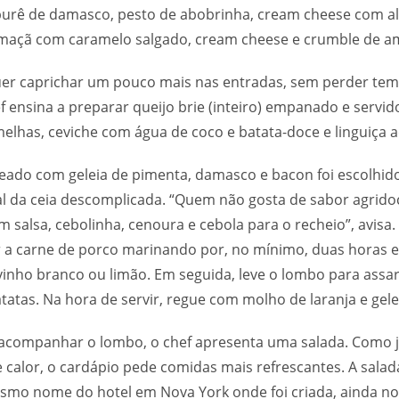
 purê de damasco, pesto de abobrinha, cream cheese com a
 maçã com caramelo salgado, cream cheese e crumble de 
er caprichar um pouco mais nas entradas, sem perder te
ef ensina a preparar queijo brie (inteiro) empanado e servid
melhas, ceviche com água de coco e batata-doce e linguiça
eado com geleia de pimenta, damasco e bacon foi escolhid
al da ceia descomplicada. “Quem não gosta de sabor agrido
 salsa, cebolinha, cenoura e cebola para o recheio”, avisa.
ar a carne de porco marinando por, no mínimo, duas horas
inho branco ou limão. Em seguida, leve o lombo para assa
tatas. Na hora de servir, regue com molho de laranja e gelei
acompanhar o lombo, o chef apresenta uma salada. Como 
calor, o cardápio pede comidas mais refrescantes. A salad
mo nome do hotel em Nova York onde foi criada, ainda no 