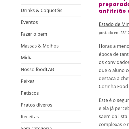
preparada
Drinks & Coquetéis
anfitrião 
Eventos
Estado de Mi
postado em 23/12
Fazer o bem
Massas & Molhos
Horas a menos
época de tant
Mídia
os convidados
Nosso foodLAB
que o aluno c
destaca a che
Peixes
Cozinha Food 
Petiscos
Este é o segu
Pratos diveros
e ela já perc
saem da lista
Receitas
complexas e m
Sem categoria