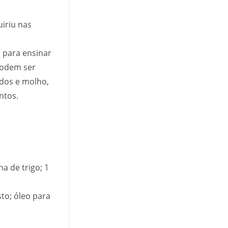
iriu nas
 para ensinar
 podem ser
ldos e molho,
ntos.
a de trigo; 1
to; óleo para