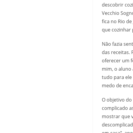
descobrir cozi
Vecchio Sogno
fica no Rio d
que cozinhar p
Não fazia sen
das receitas.
oferecer um f
mim, o aluno
tudo para ele
medo de encar
O objetivo do
complicado as
mostrar que v
descomplicado