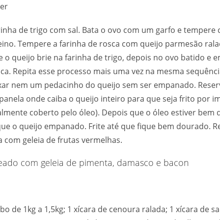
er
inha de trigo com sal. Bata o ovo com um garfo e tempere 
ino. Tempere a farinha de rosca com queijo parmesão ral
e o queijo brie na farinha de trigo, depois no ovo batido e 
sca. Repita esse processo mais uma vez na mesma sequência
ixar nem um pedacinho do queijo sem ser empanado. Reser
anela onde caiba o queijo inteiro para que seja frito por i
talmente coberto pelo óleo). Depois que o óleo estiver bem 
que o queijo empanado. Frite até que fique bem dourado. Re
va com geleia de frutas vermelhas.
ado com geleia de pimenta, damasco e bacon
o de 1kg a 1,5kg; 1 xícara de cenoura ralada; 1 xícara de sa