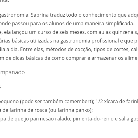
nta.
gastronomia, Sabrina traduz todo o conhecimento que adqu
onde passou para os alunos de uma maneira simplificada.
 ela lançou um curso de seis meses, com aulas quinzenais,
nárias básicas utilizadas na gastronomia profissional e que
ia a dia. Entre elas, métodos de cocção, tipos de cortes, ca
m de dicas básicas de como comprar e armazenar os alime
 empanado
s
 pequeno (pode ser também camembert); 1/2 xícara de farinh
a de farinha de rosca (ou farinha panko);
opa de queijo parmesão ralado; pimenta-do-reino e sal a gos