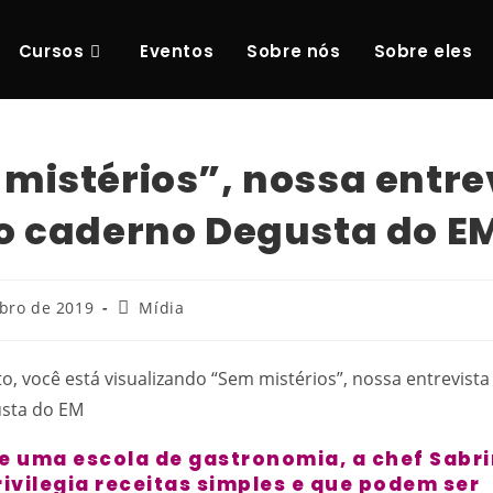
Cursos
Eventos
Sobre nós
Sobre eles
mistérios”, nossa entre
o caderno Degusta do E
bro de 2019
Mídia
de uma escola de gastronomia, a chef Sabr
ivilegia receitas simples e que podem ser