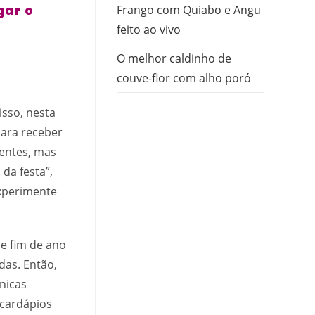
gar o
Frango com Quiabo e Angu
feito ao vivo
O melhor caldinho de
couve-flor com alho poró
isso, nesta
para receber
dentes, mas
da festa”,
Experimente
de fim de ano
das. Então,
cnicas
 cardápios