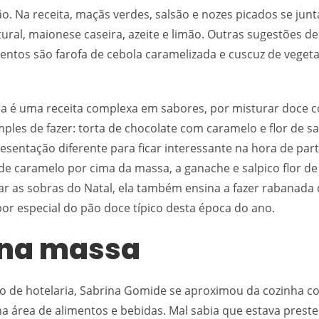
. Na receita, maçãs verdes, salsão e nozes picados se ju
tural, maionese caseira, azeite e limão. Outras sugestões de
os são farofa de cebola caramelizada e cuscuz de vegeta
a é uma receita complexa em sabores, por misturar doce 
ples de fazer: torta de chocolate com caramelo e flor de sa
esentação diferente para ficar interessante na hora de part
 caramelo por cima da massa, a ganache e salpico flor de s
ar as sobras do Natal, ela também ensina a fazer rabanada
or especial do pão doce típico desta época do ano.
na massa
o de hotelaria, Sabrina Gomide se aproximou da cozinha c
na área de alimentos e bebidas. Mal sabia que estava preste