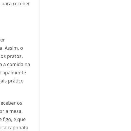
e para receber
ser
. Assim, o
 os pratos.
xa a comida na
incipalmente
ais prático
receber os
or a mesa.
 figo, e que
dica caponata