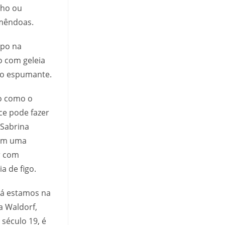
lho ou
amêndoas.
mpo na
o com geleia
 ao espumante.
o como o
ce pode fazer
 Sabrina
 em uma
r com
a de figo.
já estamos na
a Waldorf,
século 19, é