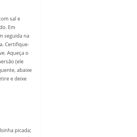
com sal e
ado. Em
em seguida na
. Certifique-
ve. Aqueça o
mersão (ele
quente, abaixe
tire e deixe
lsinha picada;