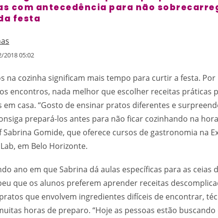
s com antecedência para não sobrecarre
da festa
nas
/2018 05:02
 na cozinha significam mais tempo para curtir a festa. Por 
os encontros, nada melhor que escolher receitas práticas 
 em casa. “Gosto de ensinar pratos diferentes e surpreen
onsiga prepará-los antes para não ficar cozinhando na hora 
f Sabrina Gomide, que oferece cursos de gastronomia na 
Lab, em Belo Horizonte.
ndo ano em que Sabrina dá aulas específicas para as ceias 
ebeu que os alunos preferem aprender receitas descomplica
 pratos que envolvem ingredientes difíceis de encontrar, té
uitas horas de preparo. “Hoje as pessoas estão buscando