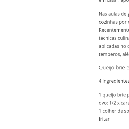
em casa”, apo
Nas aulas de 
cozinhas por 
Recentemente,
técnicas culi
aplicadas no d
temperos, alé
Queijo brie
4 Ingrediente
1 queijo brie
ovo; 1/2 xícar
1 colher de s
fritar