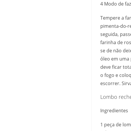
4 Modo de faz
Tempere a far
pimenta-do-re
seguida, pass
farinha de ro
se de não de
óleo em uma p
deve ficar to
o fogo e colo
escorrer. Sir
Lombo reche
Ingredientes
1 peça de lomb