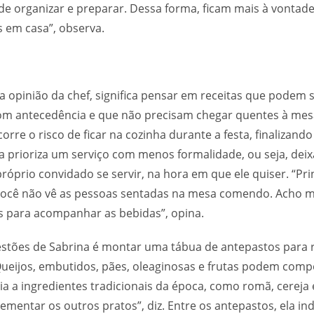
de organizar e preparar. Dessa forma, ficam mais à vontad
 em casa”, observa.
na opinião da chef, significa pensar em receitas que podem 
om antecedência e que não precisam chegar quentes à mesa
corre o risco de ficar na cozinha durante a festa, finalizando
la prioriza um serviço com menos formalidade, ou seja, dei
róprio convidado se servir, na hora em que ele quiser. “Pr
 você não vê as pessoas sentadas na mesa comendo. Acho m
os para acompanhar as bebidas”, opina.
stões de Sabrina é montar uma tábua de antepastos para 
ueijos, embutidos, pães, oleaginosas e frutas podem comp
ia a ingredientes tradicionais da época, como romã, cereja e
entar os outros pratos”, diz. Entre os antepastos, ela in