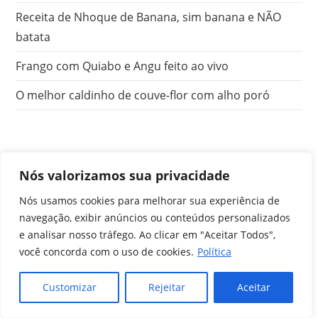
Receita de Nhoque de Banana, sim banana e NÃO
batata
Frango com Quiabo e Angu feito ao vivo
O melhor caldinho de couve-flor com alho poró
Nós valorizamos sua privacidade
Nós usamos cookies para melhorar sua experiência de
Início
navegação, exibir anúncios ou conteúdos personalizados
Cursos
Cursos Online
Cursos Presenciais e Ao vivo
e analisar nosso tráfego. Ao clicar em "Aceitar Todos",
Eventos
Sobre nós
Sobre eles
Agenda dos alunos
você concorda com o uso de cookies.
Política
Contato
Copyright 2026 - Experimente Cozinha Foodlab. Todos os
Customizar
Rejeitar
Aceitar
direitos reservados.