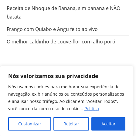
Receita de Nhoque de Banana, sim banana e NÃO
batata
Frango com Quiabo e Angu feito ao vivo
O melhor caldinho de couve-flor com alho poró
Nós valorizamos sua privacidade
Nós usamos cookies para melhorar sua experiência de
Início
navegação, exibir anúncios ou conteúdos personalizados
Cursos
Cursos Online
Cursos Presenciais e Ao vivo
e analisar nosso tráfego. Ao clicar em "Aceitar Todos",
Eventos
Sobre nós
Sobre eles
Agenda dos alunos
você concorda com o uso de cookies.
Política
Contato
Copyright 2026 - Experimente Cozinha Foodlab. Todos os
Customizar
Rejeitar
Aceitar
direitos reservados.