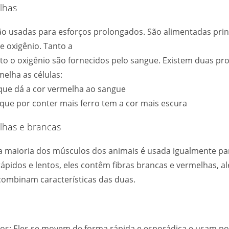
lhas
são usadas para esforços prolongados. São alimentadas pri
e oxigênio. Tanto a
o o oxigênio são fornecidos pelo sangue. Existem duas pr
melha as células:
que dá a cor vermelha ao sangue
que por conter mais ferro tem a cor mais escura
lhas e brancas
a maioria dos músculos dos animais é usada igualmente pa
pidos e lentos, eles contêm fibras brancas e vermelhas, al
combinam características das duas.
hos: Eles se movem de forma rápida e esporádica e usam p