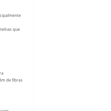
ncipalmente
oteínas que
ra
ém de fibras
oucos