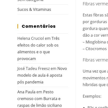
Fibras verme
Sucos & Vitaminas
Estas fibras 
por gorduras 
Comentários
gordura quant
dão a cor ver
Helena Cruciol
em
Três
– Mioglobina 
efeitos do calor sob os
– Citocromos 
alimentos e o que
provocam
Fibras verme
José Tadeu Freesz
em
Novo
Uma vez que 
modelo de aula é aposta
movimentos rá
pós pandemia
híbridas que 
Ana Paula
em
Pesto
Exemplos:
cremoso com Burrata e
raspas de limão siciliano
Rãs e coel