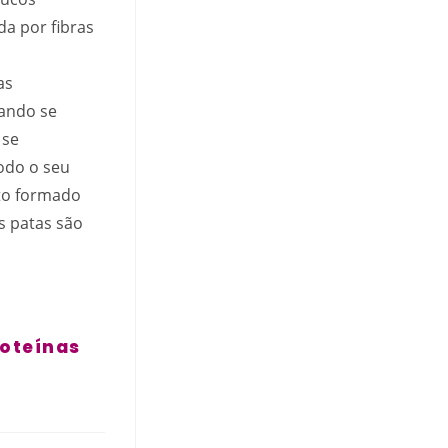
a por fibras
as
uando se
 se
odo o seu
ito formado
s patas são
roteínas