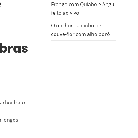
e
Frango com Quiabo e Angu
feito ao vivo
O melhor caldinho de
couve-flor com alho poró
ibras
carboidrato
m longos