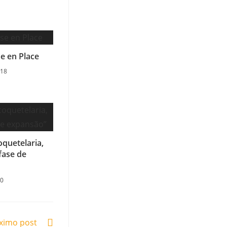
e en Place
018
oquetelaria,
fase de
20
ximo post