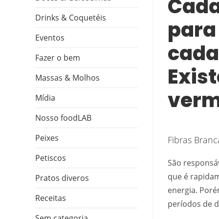
Cada
Drinks & Coquetéis
para
Eventos
cada
Fazer o bem
Exist
Massas & Molhos
verm
Mídia
Nosso foodLAB
Peixes
Fibras Branc
Petiscos
São responsáv
que é rapida
Pratos diveros
energia. Por
Receitas
períodos de d
Sem categoria