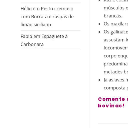
músculos e
Hélio
em
Pesto cremoso
brancas.
com Burrata e raspas de
Os maxilar
limão siciliano
Os galinác
Fabio
em
Espaguete à
assustam l
Carbonara
locomovem 
corpo enqu
predominan
metades br
Já as aves
composta p
Comente o
bovinas!