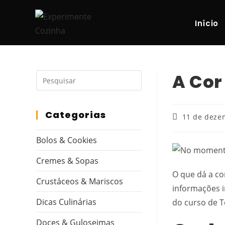
Início
A Cor
Categorias
11 de deze
Bolos & Cookies
Cremes & Sopas
O que dá a co
Crustáceos & Mariscos
informações i
Dicas Culinárias
do curso de T
Doces & Guloseimas